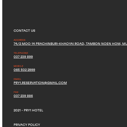
CONTACT US
ADDRESS
74/2 MOO 14 PRACHINBURI-KHAOYAI ROAD, TAMBON NOEN HOM, M
TELEPHONE
037 239 899
MOBILE
065 502 2999
EMAIL
PRY1.RESERVATION@GMAIL.COM
FAX
037 239 886
2021 - PRY1 HOTEL
PRIVACY POLICY