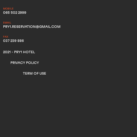
MOBILE
065 502 2999
EMAIL
PRY1.RESERVATION@GMAIL.COM
FAX
037 239 886
2021 - PRY1 HOTEL
PRIVACY POLICY
TERM OF USE