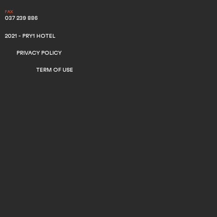
FAX
037 239 886
2021 - PRY1 HOTEL
PRIVACY POLICY
TERM OF USE