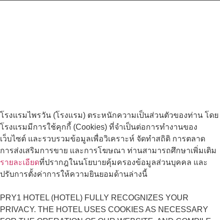
การส่งเสริมการขาย และการโฆษณา ท่านสามารถศึกษาเพิ่มเติม
รายละเอียด
ที่ปรากฎในนโยบายคุ้มครองข้อมูลส่วนบุคคล และ
ปรับการตั้งค่าการให้ความยินยอมด้านล่างนี้
PRY1 HOTEL (HOTEL) FULLY RECOGNIZES YOUR
PRIVACY. THE HOTEL USES COOKIES AS NECESSARY
FOR THE OPERATION OF OUR WEBSITE, AND COMPILE
DATA FOR ANALYSIS, STATISTICS, MARKETING, SALES
PROMOTION AND ADVERTISING PURPOSES. YOU MAY
OBTAIN FURTHER
DETAILS
AS SHOWN IN OUR
PERSONAL DATA PROTECTION POLICY AND CHOOSE
THE SETTING FOR GIVING CONSENT BELOW.
SETTINGS
ALLOW
Privacy Preferences
You can choose cookie settings by on/off. Cookies of each type
are available on request, except for essential cookies.
Cookie