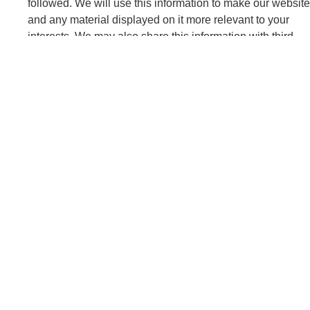
ท่านจะเห็นหน้าเว็บไซต์ของโฆษณาซ้ำๆ เพื่อช่วยวัดความมี
ประสิทธิผลของโฆษณา - * Advertising cookies. These
cookies will remember your preferences, and in general,
that your used the website, to tailor advertising to you that
are as relevant to you as possible, e.g. by selecting
interest-based advertisements for you, or preventing or
limiting the number of times you see the same
advertisement to help measure the effectiveness of
advertisements.
SAVE
Privacy Preferences
Name
dpdpa_consent
Category
คุกกี้ประเภทที่มีความจำเป็นอย่างยิ่ง (Strictly Necessary
Cookies)
Host