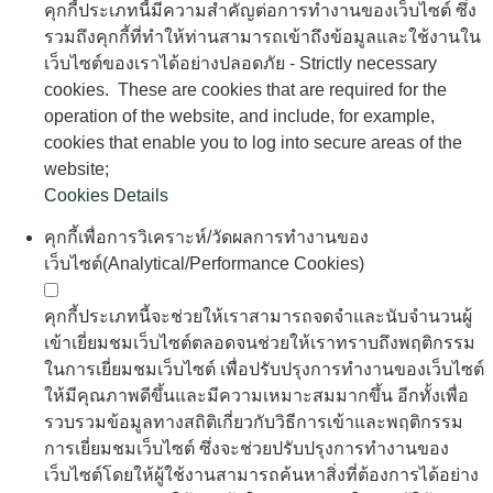
เข้าเยี่ยมชมเว็บไซต์ตลอดจนช่วยให้เราทราบถึงพฤติกรรม
ในการเยี่ยมชมเว็บไซต์ เพื่อปรับปรุงการทำงานของเว็บไซต์
ให้มีคุณภาพดีขึ้นและมีความเหมาะสมมากขึ้น อีกทั้งเพื่อ
รวบรวมข้อมูลทางสถิติเกี่ยวกับวิธีการเข้าและพฤติกรรม
การเยี่ยมชมเว็บไซต์ ซึ่งจะช่วยปรับปรุงการทำงานของ
เว็บไซต์โดยให้ผู้ใช้งานสามารถค้นหาสิ่งที่ต้องการได้อย่าง
ง่ายดาย และช่วยให้เราเข้าใจถึงความสนใจของผู้ใช้ และวัด
ความมีประสิทธิผลของโฆษณาของเรา -
Analytical/performance cookies. These cookies allow us
to recognise and count the number of visitors and to see
how visitors move around and use our website. These
cookies are used for web enhancement and optimisation
purposes and to aggregate statistics on how our visitors
reach and browse our websites. This helps us to improve
the way our website works, for example, by ensuring that
users are finding what they are looking for easily and to
help us understand what interests our users, and
measure how effective our advertising is;